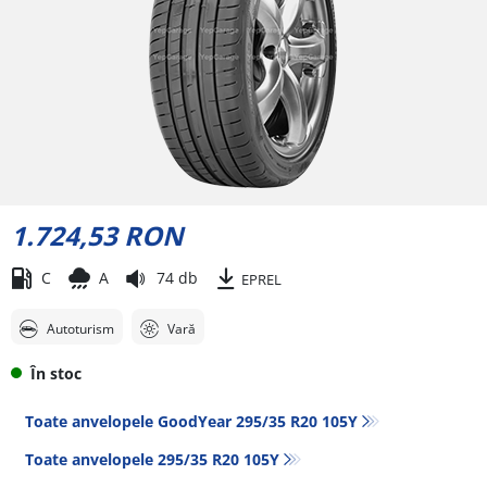
1.724,53 RON
C
A
74 db
EPREL
Autoturism
Vară
În stoc
Toate anvelopele GoodYear 295/35 R20 105Y
Toate anvelopele‎ 295/35 R20 105Y