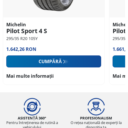
Michelin
Michel
Pilot Sport 4 S
Pilot
295/35 R20 105Y
295/35 
1.642,26 RON
1.661,
CUMPĂRĂ
Mai multe informații
Mai mu
ASISTENȚĂ 360°
PROFESIONALISM
Pentru întreținerea de rutină a
O rețea națională de experți la
vehiculului
dispoziția ta