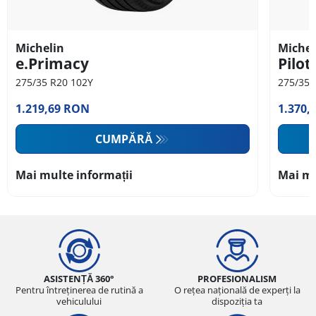
Michelin
Michel
e.Primacy
Pilot
275/35 R20 102Y
275/35 
1.219,69 RON
1.370,
CUMPĂRĂ
Mai multe informații
Mai mu
ASISTENȚĂ 360°
PROFESIONALISM
Pentru întreținerea de rutină a
O rețea națională de experți la
vehiculului
dispoziția ta