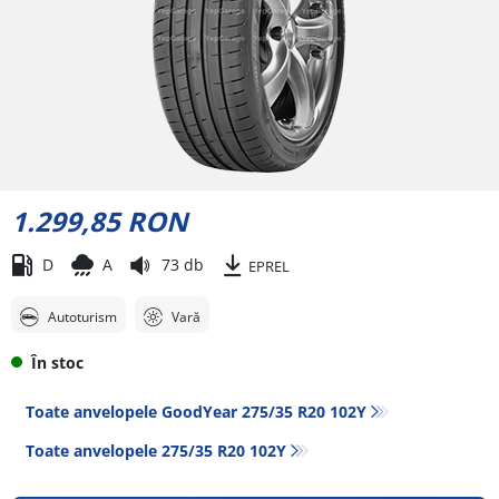
1.299,85 RON
D
A
73 db
EPREL
Autoturism
Vară
În stoc
Toate anvelopele GoodYear 275/35 R20 102Y
Toate anvelopele‎ 275/35 R20 102Y