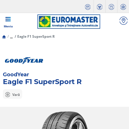
Meniu
...
Eagle F1 SuperSport R
GoodYear
Eagle F1 SuperSport R
Vară