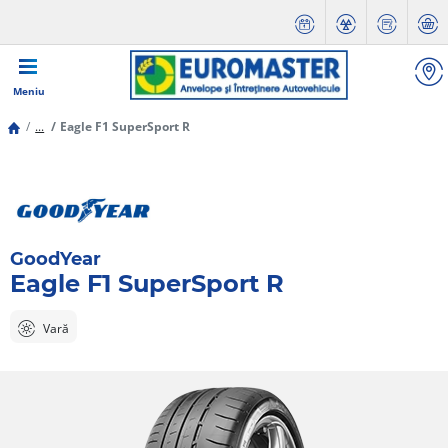
Meniu
...
Eagle F1 SuperSport R
GoodYear
Eagle F1 SuperSport R
Vară