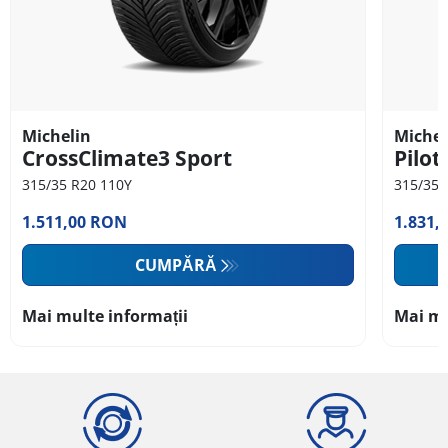
Michelin
Michel
CrossClimate3 Sport
Pilot
315/35 R20 110Y
315/35 
1.511,00 RON
1.831,
CUMPĂRĂ
Mai multe informații
Mai mu