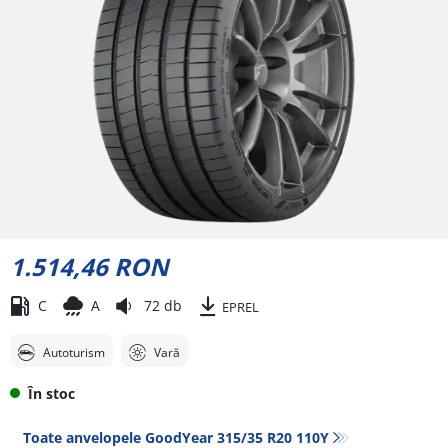
1.514,46 RON
C
A
72 db
EPREL
Autoturism
Vară
În stoc
Toate anvelopele GoodYear 315/35 R20 110Y