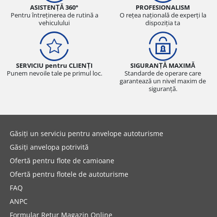
ASISTENȚĂ 360°
PROFESIONALISM
Pentru întreținerea de rutină a
O rețea națională de experți la
vehiculului
dispoziția ta
SERVICIU pentru CLIENȚI
SIGURANȚĂ MAXIMĂ
Punem nevoile tale pe primul loc.
Standarde de operare care
garantează un nivel maxim de
siguranță.
Găsiți un serviciu pentru anvelope autoturisme
Găsiți anvelopa potrivită
Ofertă pentru flote de camioane
Ofertă pentru flotele de autoturisme
FAQ
ANPC
Formular Retur Magazin Online