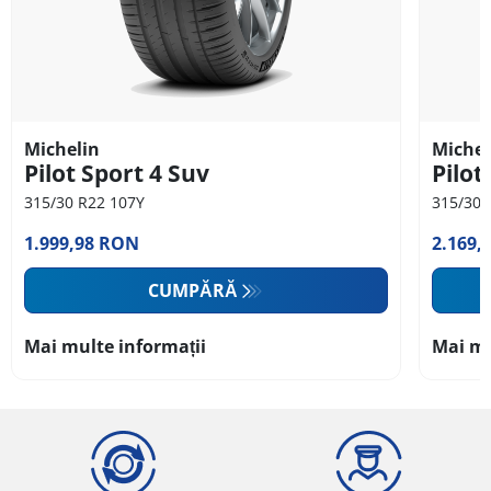
Michelin
Michel
Pilot Sport 4 Suv
Pilot
315/30 R22 107Y
315/30 
1.999,98 RON
2.169,
CUMPĂRĂ
Mai multe informații
Mai mu