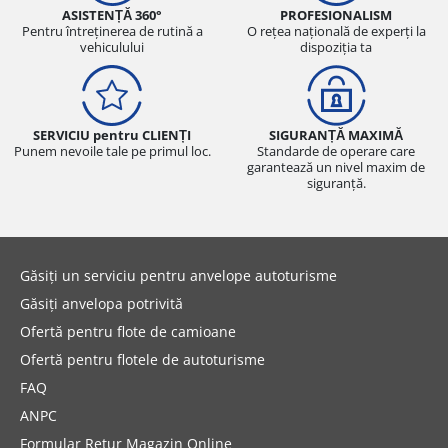
ASISTENȚĂ 360°
PROFESIONALISM
Pentru întreținerea de rutină a
O rețea națională de experți la
vehiculului
dispoziția ta
SERVICIU pentru CLIENȚI
SIGURANȚĂ MAXIMĂ
Punem nevoile tale pe primul loc.
Standarde de operare care
garantează un nivel maxim de
siguranță.
Găsiți un serviciu pentru anvelope autoturisme
Găsiți anvelopa potrivită
Ofertă pentru flote de camioane
Ofertă pentru flotele de autoturisme
FAQ
ANPC
Formular Retur Magazin Online