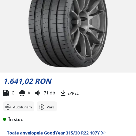
1.641,02 RON
C
A
71 db
EPREL
Autoturism
Vară
În stoc
Toate anvelopele GoodYear 315/30 R22 107Y