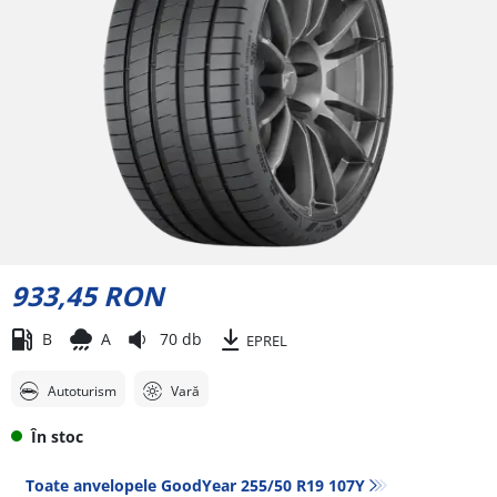
933,45 RON
B
A
70 db
EPREL
Autoturism
Vară
În stoc
Toate anvelopele GoodYear 255/50 R19 107Y