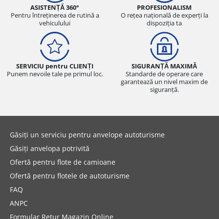
ASISTENȚĂ 360°
PROFESIONALISM
Pentru întreținerea de rutină a
O rețea națională de experți la
vehiculului
dispoziția ta
SERVICIU pentru CLIENȚI
SIGURANȚĂ MAXIMĂ
Punem nevoile tale pe primul loc.
Standarde de operare care
garantează un nivel maxim de
siguranță.
Găsiți un serviciu pentru anvelope autoturisme
Găsiți anvelopa potrivită
Ofertă pentru flote de camioane
Ofertă pentru flotele de autoturisme
FAQ
ANPC
Formular Retur Magazin Online