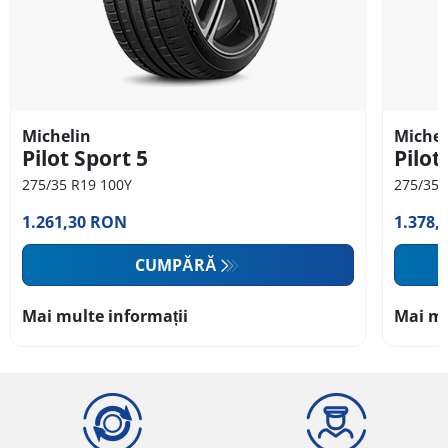
Michelin
Michel
Pilot Sport 5
Pilot
275/35 R19 100Y
275/35 
1.261,30 RON
1.378,
CUMPĂRĂ
Mai multe informații
Mai mu