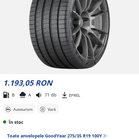
1.193,05 RON
B
A
71 db
EPREL
Autoturism
Vară
În stoc
Toate anvelopele GoodYear 275/35 R19 100Y