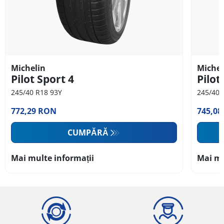
Michelin
Michel
Pilot Sport 4
Pilot
245/40 R18 93Y
245/40 
772,29 RON
745,0
CUMPĂRĂ
Mai multe informații
Mai mu