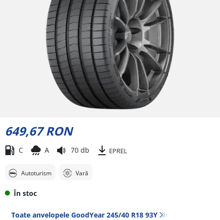
649,67 RON
C
A
70 db
EPREL
Autoturism
Vară
În stoc
Toate anvelopele GoodYear 245/40 R18 93Y