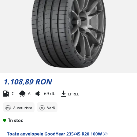
1.108,89 RON
C
A
69 db
EPREL
Autoturism
Vară
În stoc
Toate anvelopele GoodYear 235/45 R20 100W