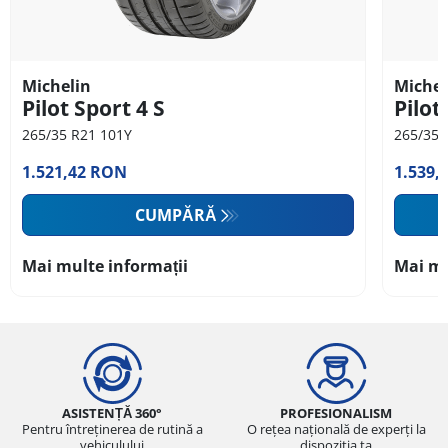
Michelin
Michel
Pilot Sport 4 S
Pilot
265/35 R21 101Y
265/35 
1.521,42 RON
1.539,
CUMPĂRĂ
Mai multe informații
Mai mu
ASISTENȚĂ 360°
PROFESIONALISM
Pentru întreținerea de rutină a
O rețea națională de experți la
vehiculului
dispoziția ta