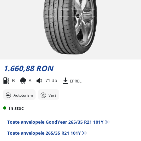
1.660,88 RON
B
A
71 db
EPREL
Autoturism
Vară
În stoc
Toate anvelopele GoodYear 265/35 R21 101Y
Toate anvelopele‎ 265/35 R21 101Y