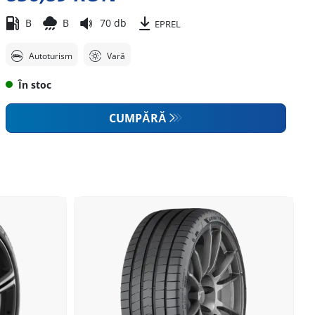
B
B
70 db
EPREL
Autoturism
Vară
În stoc
CUMPĂRĂ