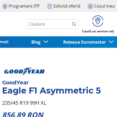
Programare ITP
Solicită ofertă
Coșul meu
Caută un service roți
moții
Blog
Rețeaua Euromaster
GoodYear
Eagle F1 Asymmetric 5
235/45 R19 99H
XL
856,89 RON