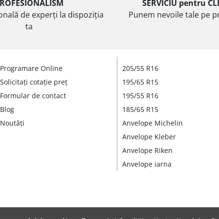
ROFESIONALISM
SERVICIU pentru CL
onală de experți la dispoziția
Punem nevoile tale pe pr
ta
Programare Online
205/55 R16
Solicitați cotație preț
195/65 R15
Formular de contact
195/55 R16
Blog
185/65 R15
Noutăți
Anvelope Michelin
Anvelope Kleber
Anvelope Riken
Anvelope iarna