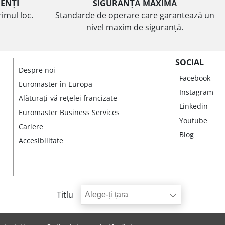
IENȚI
SIGURANȚĂ MAXIMĂ
imul loc.
Standarde de operare care garantează un
nivel maxim de siguranță.
SOCIAL
Despre noi
Facebook
Euromaster în Europa
Instagram
Alăturați-vă rețelei francizate
Linkedin
Euromaster Business Services
Youtube
Cariere
Blog
Accesibilitate
Titlu
Alege-ți țara