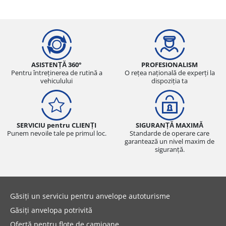
ASISTENȚĂ 360°
PROFESIONALISM
Pentru întreținerea de rutină a
O rețea națională de experți la
vehiculului
dispoziția ta
SERVICIU pentru CLIENȚI
SIGURANȚĂ MAXIMĂ
Punem nevoile tale pe primul loc.
Standarde de operare care
garantează un nivel maxim de
siguranță.
Găsiți un serviciu pentru anvelope autoturisme
Găsiți anvelopa potrivită
Ofertă pentru flote de camioane