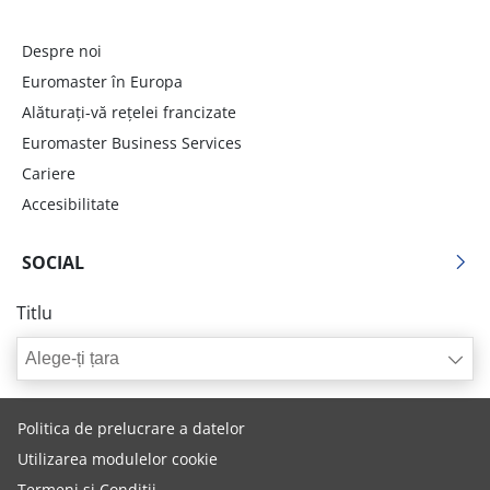
Despre noi
Euromaster în Europa
Alăturați-vă rețelei francizate
Euromaster Business Services
Cariere
Accesibilitate
SOCIAL
Titlu
Alege-ți țara
Politica de prelucrare a datelor
Utilizarea modulelor cookie
Termeni și Condiții