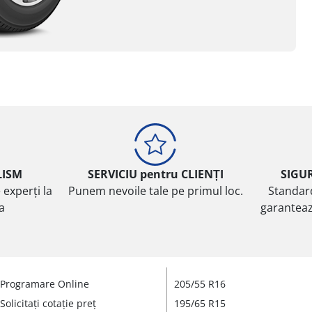
LISM
SERVICIU pentru CLIENȚI
SIGU
 experți la
Punem nevoile tale pe primul loc.
Standar
ta
garanteaz
Programare Online
205/55 R16
Solicitați cotație preț
195/65 R15