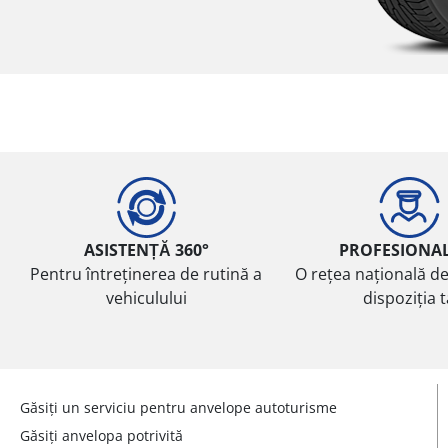
ASISTENȚĂ 360°
PROFESIONA
Pentru întreținerea de rutină a
O rețea națională de
vehiculului
dispoziția 
Găsiți un serviciu pentru anvelope autoturisme
Găsiți anvelopa potrivită