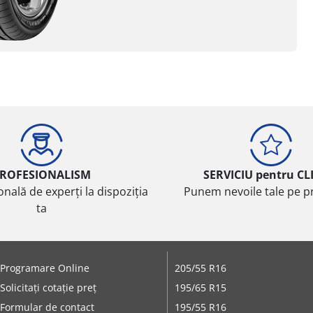
ROFESIONALISM
SERVICIU pentru CL
onală de experți la dispoziția
Punem nevoile tale pe pr
ta
Programare Online
205/55 R16
Solicitați cotație preț
195/65 R15
Formular de contact
195/55 R16