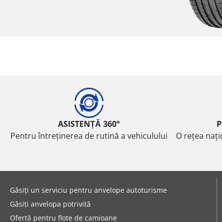
ASISTENȚĂ 360°
P
Pentru întreținerea de rutină a vehiculului
O rețea nați
Găsiți un serviciu pentru anvelope autoturisme
Găsiți anvelopa potrivită
Ofertă pentru flote de camioane