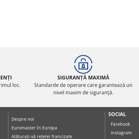
IENȚI
SIGURANȚĂ MAXIMĂ
imul loc.
Standarde de operare care garantează un
nivel maxim de siguranță.
SOCIAL
Despre noi
Facebook
Euromaster în Europa
Instagram
Alăturați-vă rețelei francizate