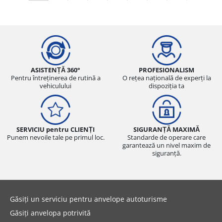
ASISTENȚĂ 360°
PROFESIONALISM
Pentru întreținerea de rutină a
O rețea națională de experți la
vehiculului
dispoziția ta
SERVICIU pentru CLIENȚI
SIGURANȚĂ MAXIMĂ
Punem nevoile tale pe primul loc.
Standarde de operare care
garantează un nivel maxim de
siguranță.
Găsiți un serviciu pentru anvelope autoturisme
Găsiți anvelopa potrivită