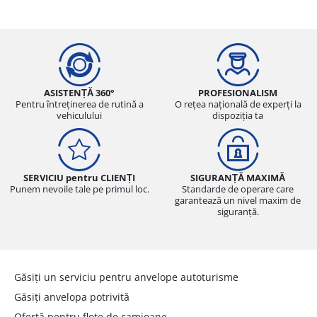
ASISTENȚĂ 360°
PROFESIONALISM
Pentru întreținerea de rutină a
O rețea națională de experți la
vehiculului
dispoziția ta
SERVICIU pentru CLIENȚI
SIGURANȚĂ MAXIMĂ
Punem nevoile tale pe primul loc.
Standarde de operare care
garantează un nivel maxim de
siguranță.
Găsiți un serviciu pentru anvelope autoturisme
Găsiți anvelopa potrivită
Ofertă pentru flote de camioane