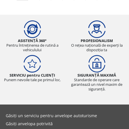
ASISTENȚĂ 360°
PROFESIONALISM
Pentru întreținerea de rutină a
O rețea națională de experți la
vehiculului
dispoziția ta
SERVICIU pentru CLIENȚI
SIGURANȚĂ MAXIMĂ
Punem nevoile tale pe primul loc.
Standarde de operare care
garantează un nivel maxim de
siguranță.
Găsiți un serviciu pentru anvelope autoturisme
Găsiți anvelopa potrivită