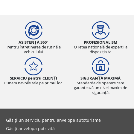
ASISTENȚĂ 360°
PROFESIONALISM
Pentru întreținerea de rutină a
O rețea națională de experți la
vehiculului
dispoziția ta
SERVICIU pentru CLIENȚI
SIGURANȚĂ MAXIMĂ
Punem nevoile tale pe primul loc.
Standarde de operare care
garantează un nivel maxim de
siguranță.
Găsiți un serviciu pentru anvelope autoturisme
Găsiți anvelopa potrivită