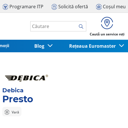
Programare ITP
Solicită ofertă
Coșul meu
Caută un service roți
moții
Blog
Rețeaua Euromaster
Debica
Presto
Vară