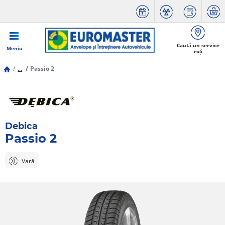
Caută un service
Meniu
roți
...
Passio 2
Debica
Passio 2
Vară