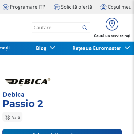
Programare ITP
Solicită ofertă
Coșul meu
Caută un service roți
moții
Blog
Rețeaua Euromaster
Debica
Passio 2
Vară