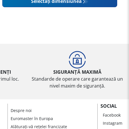
Selectați dimensiunea
IENȚI
SIGURANȚĂ MAXIMĂ
imul loc.
Standarde de operare care garantează un
nivel maxim de siguranță.
SOCIAL
Despre noi
Facebook
Euromaster în Europa
Instagram
Alăturați-vă rețelei francizate