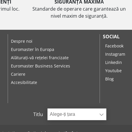
IENȚI
SIGURANȚĂ MAXIMĂ
imul loc.
Standarde de operare care garantează un
nivel maxim de siguranță.
SOCIAL
Despre noi
Facebook
Euromaster în Europa
Instagram
Alăturați-vă rețelei francizate
Linkedin
Euromaster Business Services
Youtube
Cariere
Blog
Accesibilitate
Titlu
Alege-ți țara