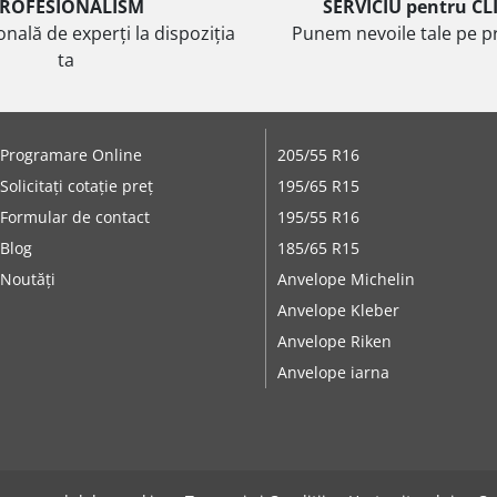
ROFESIONALISM
SERVICIU pentru CL
onală de experți la dispoziția
Punem nevoile tale pe pr
ta
Programare Online
205/55 R16
Solicitați cotație preț
195/65 R15
Formular de contact
195/55 R16
Blog
185/65 R15
Noutăți
Anvelope Michelin
Anvelope Kleber
Anvelope Riken
Anvelope iarna