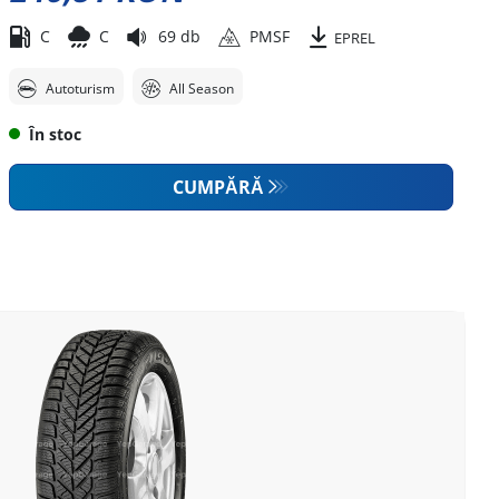
C
C
69 db
PMSF
EPREL
Autoturism
All Season
În stoc
CUMPĂRĂ