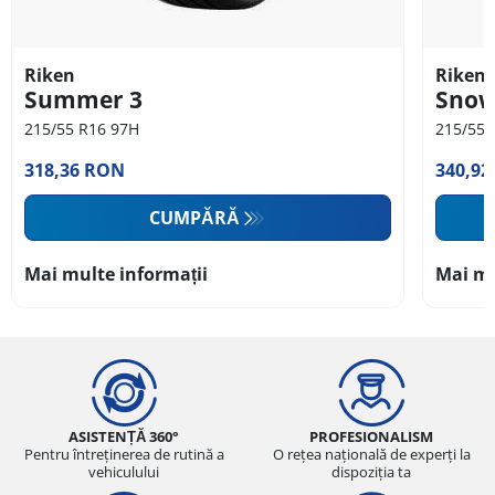
Riken
Riken
Summer 3
Sno
215/55 R16 97H
215/55 
318,36 RON
340,9
CUMPĂRĂ
Mai multe informații
Mai mu
ASISTENȚĂ 360°
PROFESIONALISM
Pentru întreținerea de rutină a
O rețea națională de experți la
vehiculului
dispoziția ta