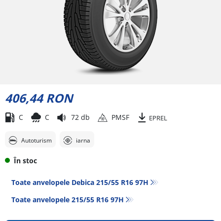
406,44 RON
C
C
72 db
PMSF
EPREL
Autoturism
iarna
În stoc
Toate anvelopele Debica 215/55 R16 97H
Toate anvelopele‎ 215/55 R16 97H