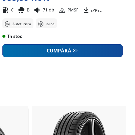
C
B
71 db
PMSF
EPREL
Autoturism
iarna
În stoc
CUMPĂRĂ