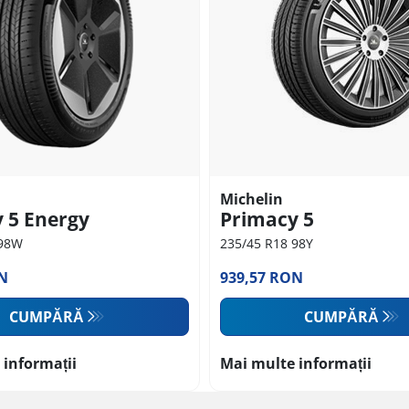
Michelin
 5 Energy
Primacy 5
 98W
235/45 R18 98Y
N
939,57 RON
CUMPĂRĂ
CUMPĂRĂ
 informații
Mai multe informații