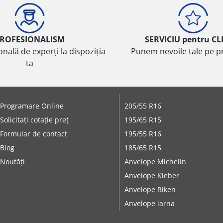
ROFESIONALISM
SERVICIU pentru CL
onală de experți la dispoziția
Punem nevoile tale pe pr
ta
Programare Online
205/55 R16
Solicitați cotație preț
195/65 R15
Formular de contact
195/55 R16
Blog
185/65 R15
Noutăți
Anvelope Michelin
Anvelope Kleber
Anvelope Riken
Anvelope iarna