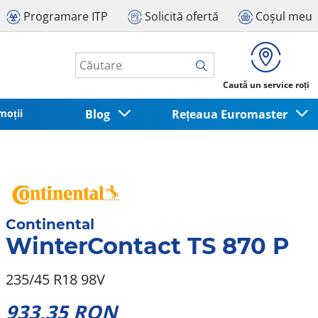
Programare ITP
Solicită ofertă
Coșul meu
Caută un service roți
moții
Blog
Rețeaua Euromaster
Continental
WinterContact TS 870 P
235/45 R18 98V
933,35 RON