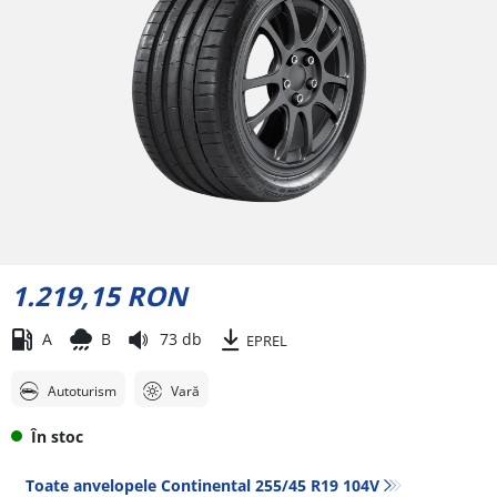
1.219,15 RON
A
B
73 db
EPREL
Autoturism
Vară
În stoc
Toate anvelopele Continental 255/45 R19 104V