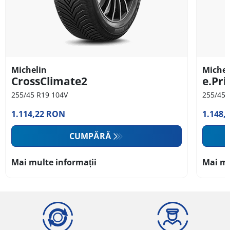
Michelin
Michel
CrossClimate2
e.Pr
255/45 R19 104V
255/45 
1.114,22 RON
1.148,
CUMPĂRĂ
Mai multe informații
Mai mu