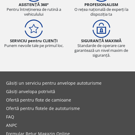
ASISTENȚĂ 360°
PROFESIONALISM
Pentru întreținerea de rutină a
O rețea națională de experți la
vehiculului
dispoziția ta
SERVICIU pentru CLIENȚI
SIGURANȚĂ MAXIMĂ
Punem nevoile tale pe primul loc.
Standarde de operare care
garantează un nivel maxim de
siguranță.
Găsiți un serviciu pentru anvelope autoturisme
Găsiți anvelopa potrivită
Ofertă pentru flote de camioane
Ofertă pentru flotele de autoturisme
FAQ
ANPC
Formular Retur Magazin Online