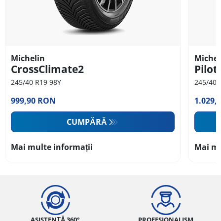
Michelin
Michel
CrossClimate2
Pilot
245/40 R19 98Y
245/40 
999,90 RON
1.029,
CUMPĂRĂ
Mai multe informații
Mai mu
ASISTENȚĂ 360°
PROFESIONALISM