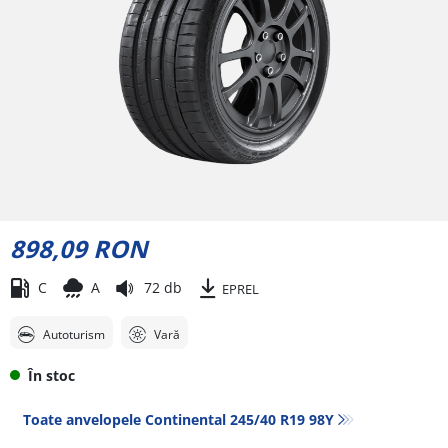
898,09 RON
C
A
72 db
EPREL
Autoturism
Vară
În stoc
Toate anvelopele Continental 245/40 R19 98Y