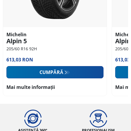
Michelin
Michel
Alpin 5
Alpin
205/60 R16 92H
205/60 
613,03 RON
613,0
CUMPĂRĂ
Mai multe informații
Mai mu
ASISTENȚĂ 360°
PROFESIONALISM