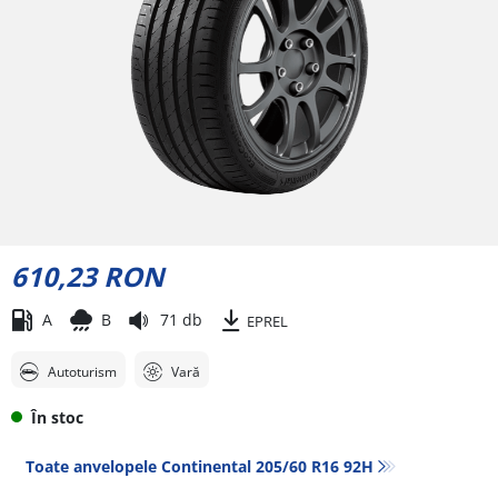
610,23 RON
A
B
71 db
EPREL
Autoturism
Vară
În stoc
Toate anvelopele Continental 205/60 R16 92H