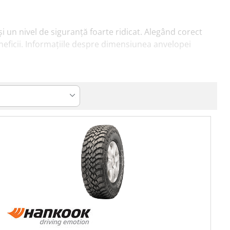
 un nivel de siguranță foarte ridicat. Alegând corect
neficii. Informațiile despre dimensiunea anvelopei
chipat în prezent, pentru a identifica apoi mai rapid
al autovehiculului, alături de alte informații
 cât mai lată, pentru o aderență foarte bună pe
 și 3PMSF), compusul moale al acestora vă permite să
u a vă bucura de beneficiile oferite de acestea în
oie sunt disponibile pe peretele lateral al anvelopei -
um pe care circulați. Un stil de condus agresiv, sau