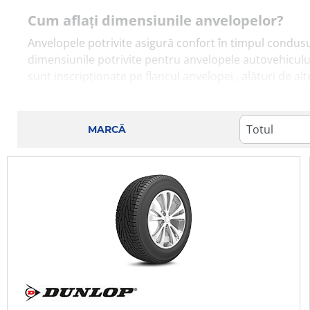
Cum aflați dimensiunile anvelopelor?
Anvelopele potrivite asigură confort în timpul condusu
dimensiunile potrivite pentru anvelopele autovehiculul
sunt inscripționate pe flancul anvelopei , alături de a
Așadar, puteți identifica valorile dimensiunii pe exte
produsele de care aveți nevoie. Valorile dimensiunilor
MARCĂ
importante pentru utilizarea și întreținerea corectă a 
Dacă sunteți în căutarea unor anvelope de vară, Euro
carosabil, mai ales în contextul unor valori termice rid
atingeți rapid temperatura ideală de deplasare, cu ade
Când trebuie să înlocuiți anvelopele?
Anvelopele au o anumită perioadă de viață recomandată
timpul deplasării. Dacă doriți să aflați cu exactitate d
codul DOT (Departamentul Transport).
Însă durata de viață a anvelopelor este influențată și d