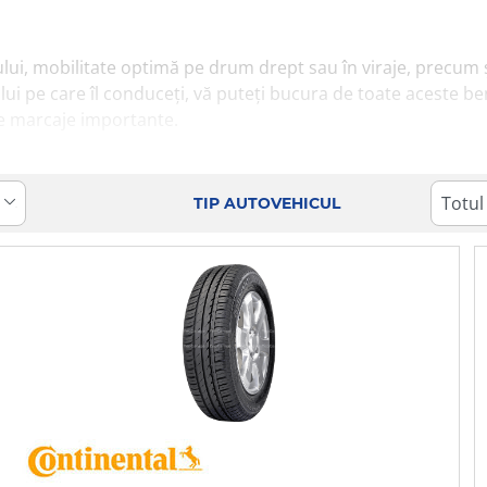
lui, mobilitate optimă pe drum drept sau în viraje, precum și
ui pe care îl conduceți, vă puteți bucura de toate aceste be
lte marcaje importante.
riorul anvelopelor cu care autovehiculul dumneavoastră este e
 optime sunt, de asemenea, menționate și în manualul tehnic 
TIP AUTOVEHICUL
acestuia.
master recomandă alegerea unui model cu o bandă de rulare
icate. În cazul unui set nou d
e
anvelope pentru iarnă
(M + S
rență optimă chiar și la temperaturi sub 7°C.
 de producător, pe care este indicat să nu o depășiți, pentr
ata de expirare a unei anvelope, informațiile de care aveți nev
e stilul de condus pe care îl adoptați sau de condițiile de dr