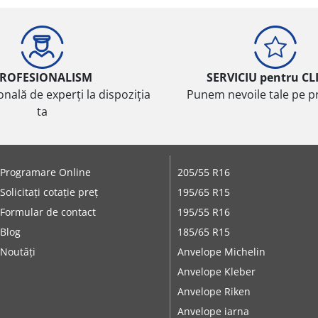
ROFESIONALISM
SERVICIU pentru CL
onală de experți la dispoziția
Punem nevoile tale pe pr
ta
Programare Online
205/55 R16
Solicitați cotație preț
195/65 R15
Formular de contact
195/55 R16
Blog
185/65 R15
Noutăți
Anvelope Michelin
Anvelope Kleber
Anvelope Riken
Anvelope iarna