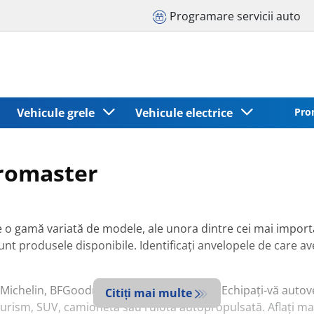
Programare servicii auto
Vehicule grele
Vehicule electrice
Pro
uromaster
 o gamă variată de modele, ale unora dintre cei mai importan
sunt produsele disponibile. Identificați anvelopele de care ave
 Michelin, BFGoodrich, Kleber, Riken,Tigar. Echipați-vă autov
Citiți mai multe
toturism, SUV, camionetă sau rulotă autopropulsată. Aflați 