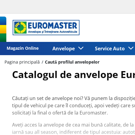
Magazin Online
Anvelope
Service Auto
Pagina principală
Caută profilul anvelopelor
Catalogul de anvelope E
Căutați un set de anvelope noi? Vă punem la dispoziție
tipul de vehicul pe care îl conduceți, apoi vedeți care 
solicitați la final o ofertă de la Euromaster.
Aveți acces la anvelope de cea mai bună calitate, de la
iarnă sau all season, indiferent de tipul acestuia: au