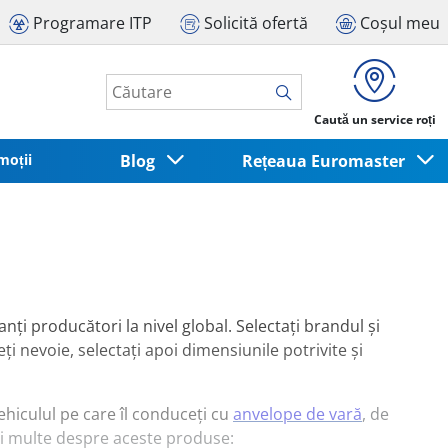
Programare ITP
Solicită ofertă
Coșul meu
Caută un service roți
moții
Blog
Rețeaua Euromaster
ți producători la nivel global. Selectați brandul și
ți nevoie, selectați apoi dimensiunile potrivite și
ehiculul pe care îl conduceți cu
anvelope de vară
, de
mai multe despre aceste produse: