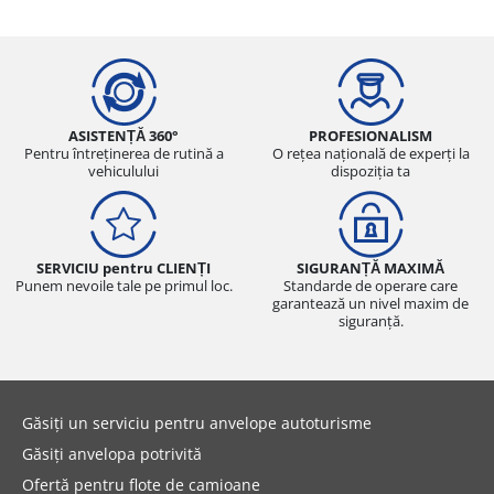
ASISTENȚĂ 360°
PROFESIONALISM
Pentru întreținerea de rutină a
O rețea națională de experți la
vehiculului
dispoziția ta
SERVICIU pentru CLIENȚI
SIGURANȚĂ MAXIMĂ
Punem nevoile tale pe primul loc.
Standarde de operare care
garantează un nivel maxim de
siguranță.
Găsiți un serviciu pentru anvelope autoturisme
Găsiți anvelopa potrivită
Ofertă pentru flote de camioane