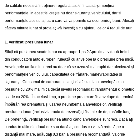
de calitate necesită întreţinere regulată, astfel încât să-și menţină
performanţele. În acest fel creşte nu doar siguranţa vehiculului, dar și
performanţele acestuia, lucru care vă va permite să economisiți bani. Alocaţi
câteva minute lunar și protejaţi-vă investiţia cu ajutorul celor 4 reguli de aur.
1. Verificaţi presiunea lunar
Știați că presiunea scade lunar cu aproape 1 psi? Aproximativ două treimi
din conducătorii auto europeni rulează cu anvelope la o presiune prea mică.
Anvelopele umflate incorect nu doar că se uzează mai rapid dar afectează și
performanţele vehiculului, capacitatea de frânare, manevrabilitatea și
siguranţa. Consumul de carburant este și el afectat: la o anvelopă cu o
presiune cu 20% mai mică decât nivelul recomandat, randamentul kilometric
scade cu 20%. În acelaşi timp, o presiune prea mare în anvelope determină
îmbătrânirea prematură și uzarea neuniformă a anvelopelor. Verificaţi
presiunea lunar (inclusiv la roata de rezervă) și înainte de deplasările lungi.
De preferinţă, verificaţi presiunea atunci când anvelopele sunt reci. Dacă aţi
condus în ultimele două ore sau dacă aţi condus cu viteză redusă pe o
distanţă mai mare, adăugaţi 0.3 bar la presiunea recomandată. Valorile