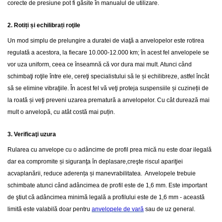
corecte de presiune pot fi găsite în manualul de utilizare.
2. Rotiți și echilibrați roţile
Un mod simplu de prelungire a duratei de viaţă a anvelopelor este rotirea
regulată a acestora, la fiecare 10.000-12.000 km; în acest fel anvelopele se
vor uza uniform, ceea ce înseamnă că vor dura mai mult. Atunci când
schimbaţi roţile între ele, cereţi specialistului să le și echilibreze, astfel încât
să se elimine vibraţiile. În acest fel vă veţi proteja suspensiile și cuzineții de
la roată și veţi preveni uzarea prematură a anvelopelor. Cu cât durează mai
mult o anvelopă, cu atât costă mai puțin.
3. Verificaţi uzura
Rularea cu anvelope cu o adâncime de profil prea mică nu este doar ilegală
dar ea compromite și siguranţa în deplasare,creşte riscul apariţiei
acvaplanării, reduce aderența și manevrabilitatea. Anvelopele trebuie
schimbate atunci când adâncimea de profil este de 1,6 mm. Este important
de ştiut că adâncimea minimă legală a profilului este de 1,6 mm - această
limită este valabilă doar pentru
anvelopele de vară
sau de uz general.