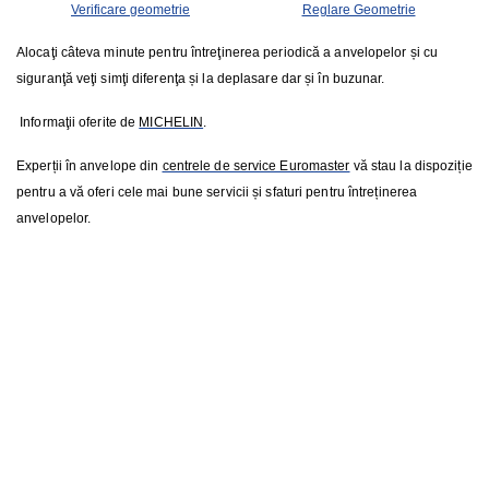
Verificare geometrie
Reglare Geometrie
Alocaţi câteva minute pentru întreţinerea periodică a anvelopelor și cu
siguranţă veţi simţi diferenţa și la deplasare dar și în buzunar.
Informaţii oferite de
MICHELIN
.
Experții în anvelope din
centrele de service Euromaster
vă stau la dispoziție
pentru a vă oferi cele mai bune servicii și sfaturi pentru întreținerea
anvelopelor.