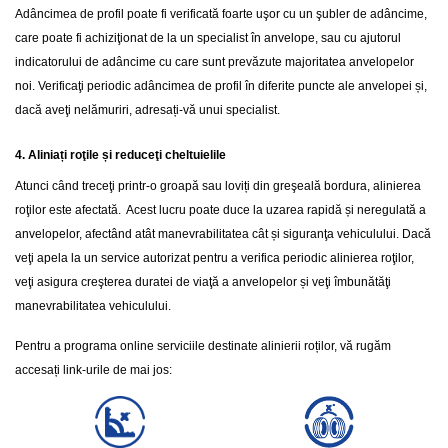
Adâncimea de profil poate fi verificată foarte uşor cu un şubler de adâncime,
care poate fi achiziţionat de la un specialist în anvelope, sau cu ajutorul
indicatorului de adâncime cu care sunt prevăzute majoritatea anvelopelor
noi. Verificaţi periodic adâncimea de profil în diferite puncte ale anvelopei și,
dacă aveţi nelămuriri, adresați-vă unui specialist.
4. Aliniați roţile și reduceţi cheltuielile
Atunci când treceţi printr-o groapă sau loviți din greşeală bordura, alinierea
roţilor este afectată. Acest lucru poate duce la uzarea rapidă și neregulată a
anvelopelor, afectând atât manevrabilitatea cât și siguranţa vehiculului. Dacă
veţi apela la un service autorizat pentru a verifica periodic alinierea roţilor,
veţi asigura creşterea duratei de viaţă a anvelopelor și veţi îmbunătăţi
manevrabilitatea vehiculului.
Pentru a programa online serviciile destinate alinierii roților, vă rugăm
accesați link-urile de mai jos: